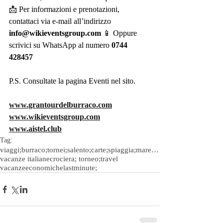
📩 Per informazioni e prenotazioni, 
contattaci via e-mail all’indirizzo 
info@wikieventsgroup.com
 📱 Oppure 
scrivici su WhatsApp al numero 
0744 
428457
P.S. Consultate la pagina Eventi nel sito.
www.grantourdelburraco.com
www.wikieventsgroup.com
www.aistel.club
Tag:
viaggi;burraco;tornei;salento;carte;spiaggia;mare;salento;lecce;vacanze
vacanze italiane
crociera; torneo;travel
vacanzeeconomiche
lastminute;