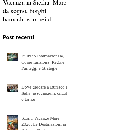
Vacanza in Sicilia: Mare
Porta in Vacanza il Tuo
da sogno, borghi
Gruppo appassionato
barocchi e tornei di
del Gioco del Burraco
burraco
Post recenti
Burraco Internazionale,
Come funziona: Regole,
Punteggi e Strategie
Dove giocare a Burraco in
Italia: associazioni, circoli
e tornei
Sconti Vacanze Mare
2026: Le Destinazioni in