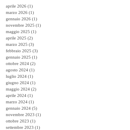
aprile 2026
(1)
1 post
marzo 2026
(1)
1 post
gennaio 2026
(1)
1 post
novembre 2025
(1)
1 post
maggio 2025
(1)
1 post
aprile 2025
(2)
2 post
marzo 2025
(3)
3 post
febbraio 2025
(3)
3 post
gennaio 2025
(1)
1 post
ottobre 2024
(2)
2 post
agosto 2024
(1)
1 post
luglio 2024
(1)
1 post
giugno 2024
(1)
1 post
maggio 2024
(2)
2 post
aprile 2024
(1)
1 post
marzo 2024
(1)
1 post
gennaio 2024
(5)
5 post
novembre 2023
(1)
1 post
ottobre 2023
(1)
1 post
settembre 2023
(1)
1 post