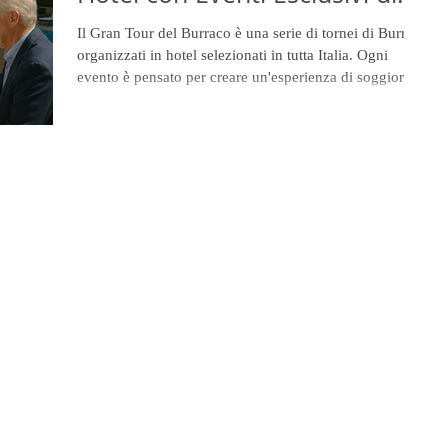
Burraco
Il Gran Tour del Burraco è una serie di tornei di Burraco
organizzati in hotel selezionati in tutta Italia. Ogni
evento è pensato per creare un'esperienza di soggiorno
esclusiva, dove il gioco diventa il centro di una vacanza
all’insegna del relax, dell’eleganza e del divertimento.