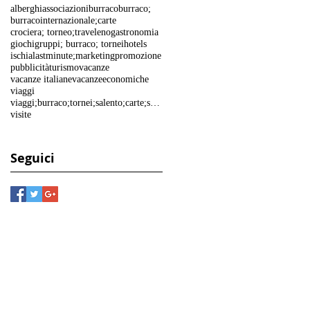
alberghi
associazioni
burraco
burraco;
burracointernazionale;
carte
crociera; torneo;travel
enogastronomia
giochi
gruppi; burraco; tornei
hotels
ischia
lastminute;
marketing
promozione
pubblicità
turismo
vacanze
vacanze italiane
vacanzeeconomiche
viaggi
viaggi;burraco;tornei;salento;carte;spiaggia;mare;salento;lecce;vacanze
visite
Seguici