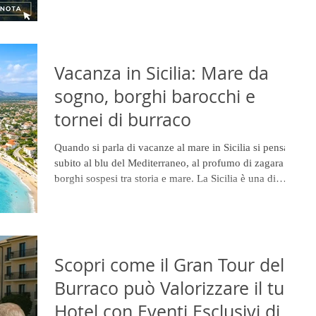
comfort e qualità. In vista della prossima stagione,
cresce sempre di più l’interesse verso gli sconti vacanze
mare 2026, soprattutto per chi vuole pianificare con
anticipo e assicurarsi le migliori condizioni disponibili.
Vacanza in Sicilia: Mare da
sogno, borghi barocchi e
tornei di burraco
Quando si parla di vacanze al mare in Sicilia si pensa
subito al blu del Mediterraneo, al profumo di zagara e ai
borghi sospesi tra storia e mare. La Sicilia è una di
quelle mete che non si dimenticano, soprattutto se ami
unire relax, buona cucina, cultura e momenti di gioco in
compagnia.
Scopri come il Gran Tour del
Burraco può Valorizzare il tuo
Hotel con Eventi Esclusivi di