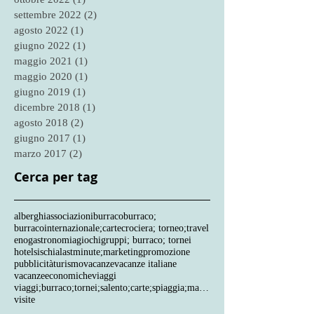
novembre 2022
(2)
2 post
ottobre 2022
(1)
1 post
settembre 2022
(2)
2 post
agosto 2022
(1)
1 post
giugno 2022
(1)
1 post
maggio 2021
(1)
1 post
maggio 2020
(1)
1 post
giugno 2019
(1)
1 post
dicembre 2018
(1)
1 post
agosto 2018
(2)
2 post
giugno 2017
(1)
1 post
marzo 2017
(2)
2 post
Cerca per tag
alberghi
associazioni
burraco
burraco;
burracointernazionale;
carte
crociera; torneo;travel
enogastronomia
giochi
gruppi; burraco; tornei
hotels
ischia
lastminute;
marketing
promozione
pubblicità
turismo
vacanze
vacanze italiane
vacanzeeconomiche
viaggi