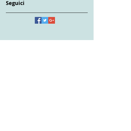
viaggi;burraco;tornei;salento;carte;spiaggia;mare;salento;lecce;vacanze
visite
Seguici