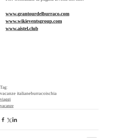
www.grantourdelburraco.com
www.wikieventsgroup.com
www.aistel.club
Tag:
vacanze italiane
burraco
ischia
viaggi
vacanze