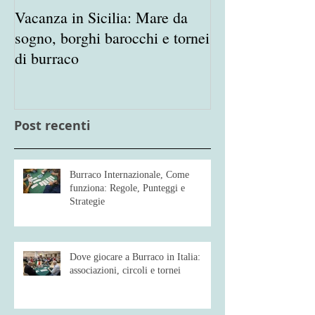
Vacanza in Sicilia: Mare da
Porta in Vacanz
sogno, borghi barocchi e tornei
appassionato de
di burraco
Burraco
Post recenti
Burraco Internazionale, Come
funziona: Regole, Punteggi e
Strategie
Dove giocare a Burraco in Italia:
associazioni, circoli e tornei