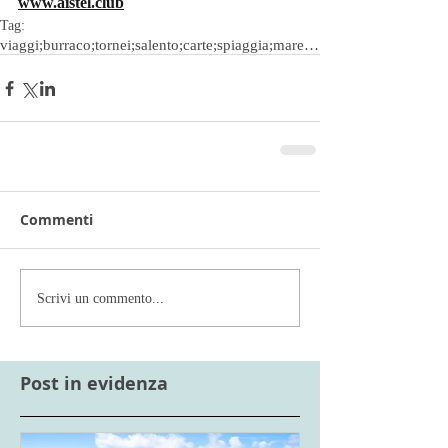
www.aistel.club
Tag:
viaggi;burraco;tornei;salento;carte;spiaggia;mare;salento;lecce;vacanze
Commenti
Scrivi un commento...
Post in evidenza