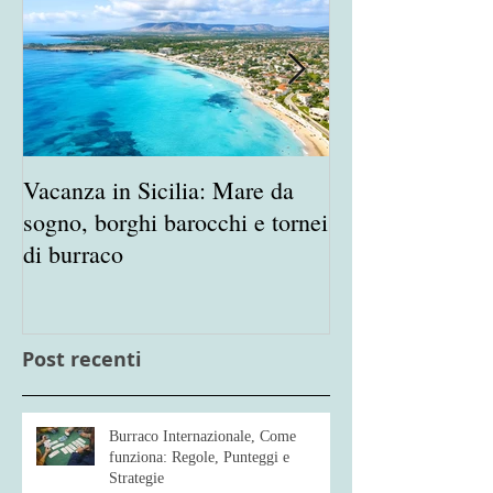
Vacanza in Sicilia: Mare da
Porta in Vacanz
sogno, borghi barocchi e tornei
appassionato de
di burraco
Burraco
Post recenti
Burraco Internazionale, Come
funziona: Regole, Punteggi e
Strategie