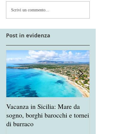
Scrivi un commento...
Post in evidenza
Vacanza in Sicilia: Mare da
Porta in Vacanz
sogno, borghi barocchi e tornei
appassionato de
di burraco
Burraco