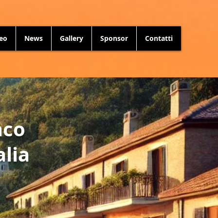
neo
News
Gallery
Sponsor
Contatti
aco
alia