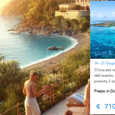
Sicilia
14 - 21 Giug
Clicca per s
dell'evento.
prenota il s
Prezzo in D
€ 710