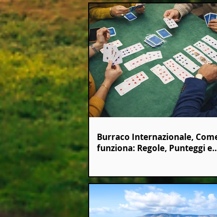
Burraco Internazionale, Com
funziona: Regole, Punteggi e
Strategie