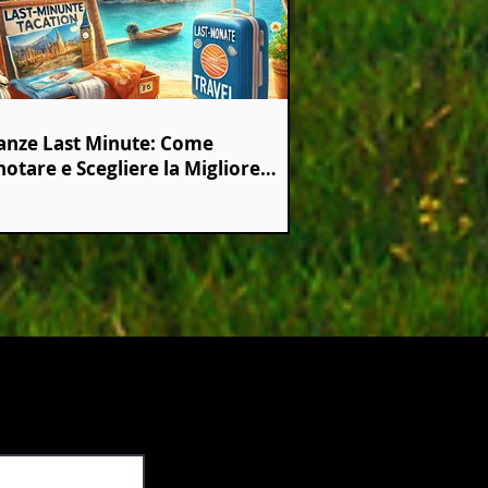
anze Last Minute: Come
otare e Scegliere la Migliore
erta