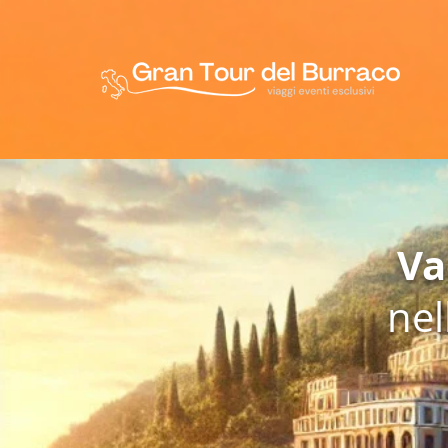
Va
nel