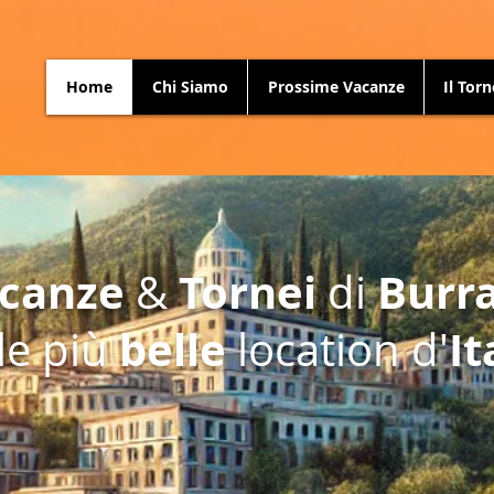
Home
Chi Siamo
Prossime Vacanze
Il Tor
canze
Tornei
Burr
&
di
belle
It
le più
location d'