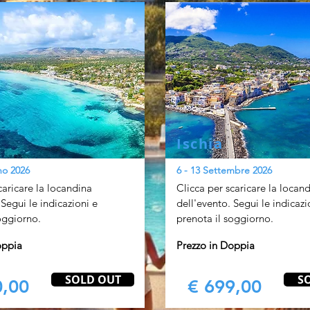
Ischia
no 2026
6 - 13 Settembre 2026
caricare la locandina
Clicca per scaricare la locan
 Segui le indicazioni e
dell'evento. Segui le indicaz
oggiorno.
prenota il soggiorno.
oppia
Prezzo in Doppia
SOLD OUT
S
,00
€ 699,00