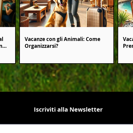
al
Vacanze con gli Animali: Come
Vac
n
Organizzarsi?
Pren
Off
Iscriviti alla Newsletter