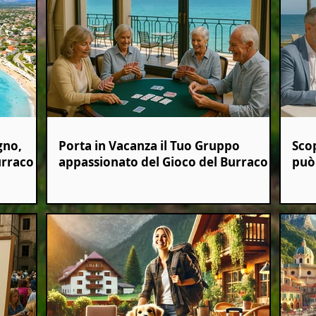
gno,
Porta in Vacanza il Tuo Gruppo
Sco
urraco
appassionato del Gioco del Burraco
può 
Even