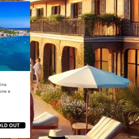
dina
ione e
OLD OUT